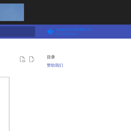
apachecn/fe4ml-zh
2.6k
667
搜索
目录
赞助我们