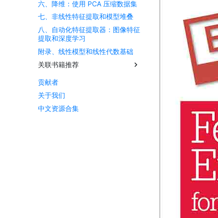
六、降维：使用 PCA 压缩数据集
七、非线性特征提取和模型堆叠
八、自动化特征提取器：图像特征
提取和深度学习
附录、线性模型和线性代数基础
关联书籍推荐
贡献者
面向机器学习的特征工程 中文
文档
关于我们
利用 Python 进行数据分析 第二
中文资源合集
版
Sklearn 与 TensorFlow 机器学
习实用指南 第二版